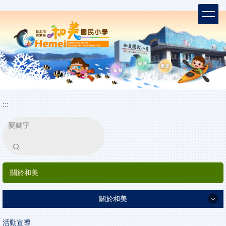
跳
到
主
要
內
容
區
:::
搜尋
關於和美
關於和美
最新消息
活動宣導