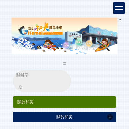
跳
:::
到
主
要
內
容
區
:::
搜尋
關於和美
關於和美
最新消息