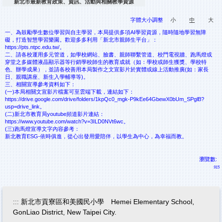
新北市最新教育政策、資訊、活動與相關教學資源
字體大小調整
小
中
大
一、為鼓勵學生數位學習與自主學習，本局提供多項AI學習資源，隨時隨地學習無障
礙，打造智慧學習樂園。歡迎多多利用「新北市親師生平台」：
https://pts.ntpc.edu.tw/。
二、請各校運用多元管道，如學校網站、臉書、親師聯繫管道、校門電視牆、跑馬燈或
穿堂之多媒體液晶顯示器等行銷學校師生的教育成就（如：學校或師生獲獎、學校特
色、辦學成果），並請各校善用本局製作之文宣影片於實體或線上活動推廣(如：家長
日、親職講座、新生入學輔導等)。
三、相關宣導參考資料如下：
(一)本局相關文宣影片檔案可至雲端下載，連結如下：
https://drive.google.com/drive/folders/1kpQc0_mgk-P9kEe64GbewX0bUm_SPglB?
usp=drive_link。
(二)新北市教育局youtube頻道影片連結：
https://www.youtube.com/watch?v=3ILD0NVt6wc。
(三)跑馬燈宣導文字內容參考：
新北教育ESG-依時俱進，從心出發用愛陪伴，以學生為中心，為幸福而教。
瀏覽數:
915
:::
新北市貢寮區和美國民小學 Hemei Elementary School,
GonLiao District, New Taipei City.