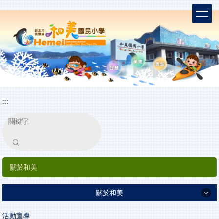
跳
到
主
要
內
容
區
:::
搜尋
關於和美
關於和美
最新消息
活動宣導